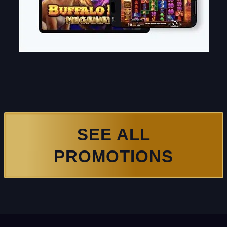
SEE ALL
PROMOTIONS