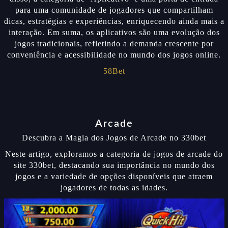
para uma comunidade de jogadores que compartilham
dicas, estratégias e experiências, enriquecendo ainda mais a
interação. Em suma, os aplicativos são uma evolução dos
jogos tradicionais, refletindo a demanda crescente por
conveniência e acessibilidade no mundo dos jogos online.
58Bet
Arcade
Descubra a Magia dos Jogos de Arcade no 330bet
Neste artigo, exploramos a categoria de jogos de arcade do
site 330bet, destacando sua importância no mundo dos
jogos e a variedade de opções disponíveis que atraem
jogadores de todas as idades.