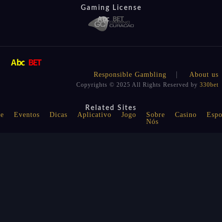
Gaming License
Responsible Gambling
About us
Copyrights © 2025 All Rights Reserved by
330bet
Related Sites
de
Eventos
Dicas
Aplicativo
Jogo
Sobre
Casino
Espo
Nós