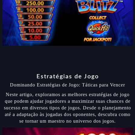
Estratégias de Jogo
Dominando Estratégias de Jogo: Táticas para Vencer
Neste artigo, exploramos as melhores estratégias de jogo
que podem ajudar jogadores a maximizar suas chances de
sucesso em diversos tipos de jogos. Desde o planejamento
até a adaptação às jogadas dos oponentes, descubra como
se tornar um maestro no universo dos jogos.