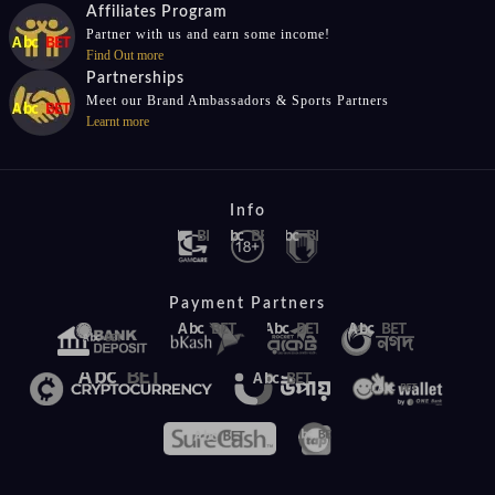
Affiliates Program
Partner with us and earn some income!
Find Out more
Partnerships
Meet our Brand Ambassadors & Sports Partners
Learnt more
Info
Payment Partners