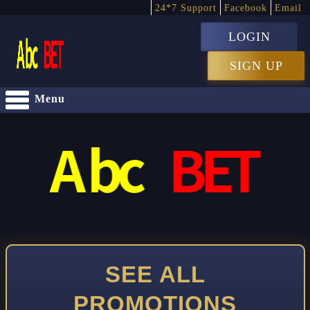
24*7 Support
Facebook
Email
LOGIN
SIGN UP
Menu
SEE ALL
PROMOTIONS