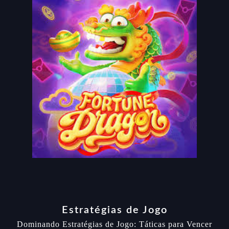
Estratégias de Jogo
Dominando Estratégias de Jogo: Táticas para Vencer