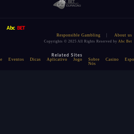
Responsible Gambling
About us
Copyrights © 2025 All Rights Reserved by
Abc Bet
Related Sites
de
Eventos
Dicas
Aplicativo
Jogo
Sobre
Casino
Espo
Nós