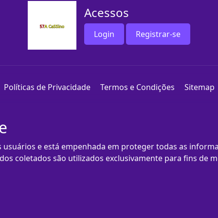
Acessos
Login
Registrar-se
Políticas de Privacidade
Termos e Condições
Sitemap
de
us usuários e está empenhada em proteger todas as inform
os coletados são utilizados exclusivamente para fins de m