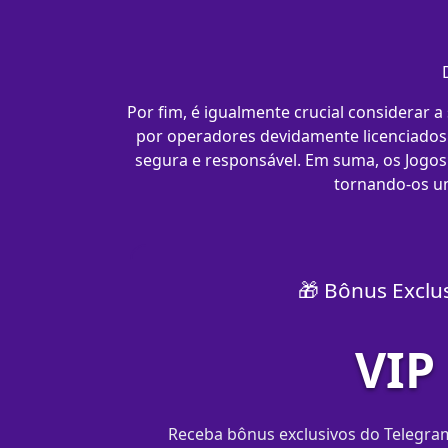
Por fim, é igualmente crucial considerar 
por operadores devidamente licenciados
segura e responsável. Em suma, os Jogos
tornando-os um
🎁 Bônus Exclu
VIP
Receba bônus exclusivos do Telegra