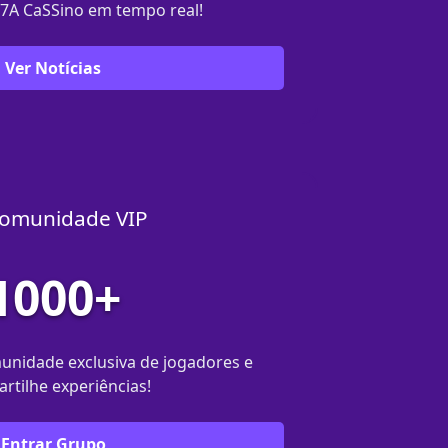
57A CaSSino em tempo real!
Ver Notícias
Comunidade VIP
1000+
unidade exclusiva de jogadores e
rtilhe experiências!
Entrar Grupo