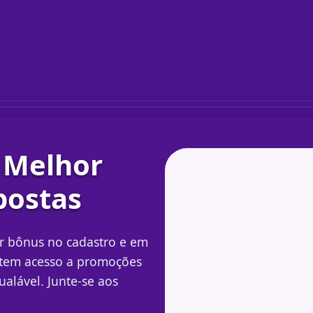
A Melhor
postas
r bônus no cadastro e em
 tem acesso a promoções
ualável. Junte-se aos