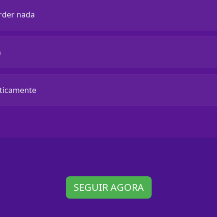
erder nada
a
aticamente
SEGUIR AGORA