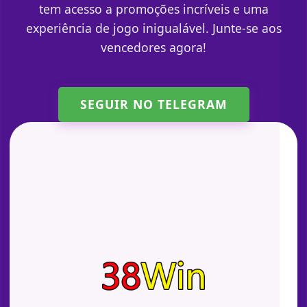
tem acesso a promoções incríveis e uma
experiência de jogo inigualável. Junte-se aos
vencedores agora!
SEGUIR NO TELEGRAM