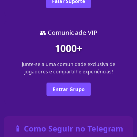
Falar Suporte
👥 Comunidade VIP
1000+
Junte-se a uma comunidade exclusiva de
jogadores e compartilhe experiências!
Entrar Grupo
📱 Como Seguir no Telegram