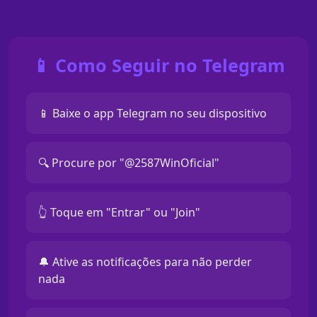
📱 Como Seguir no Telegram
📱 Baixe o app Telegram no seu dispositivo
🔍 Procure por "@2587WinOficial"
👆 Toque em "Entrar" ou "Join"
🔔 Ative as notificações para não perder
nada