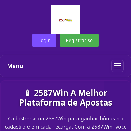
Login
Registrar-se
Menu
📱 2587Win A Melhor
Plataforma de Apostas
Cadastre-se na 2587Win para ganhar bônus no
cadastro e em cada recarga. Com a 2587Win, você