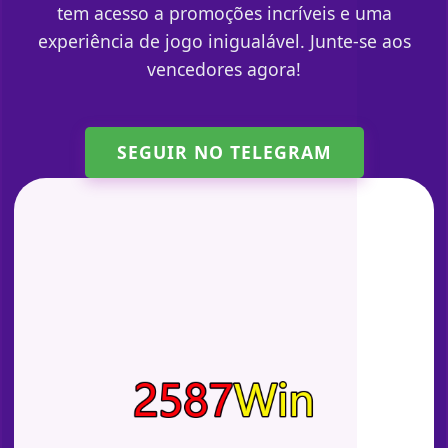
tem acesso a promoções incríveis e uma
experiência de jogo inigualável. Junte-se aos
vencedores agora!
SEGUIR NO TELEGRAM