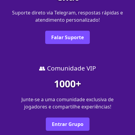
Suporte direto via Telegram, respostas rápidas e
atendimento personalizado!
Falar Suporte
👥 Comunidade VIP
1000+
Junte-se a uma comunidade exclusiva de
jogadores e compartilhe experiências!
Entrar Grupo