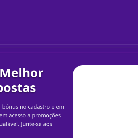
 Melhor
postas
r bônus no cadastro e em
tem acesso a promoções
ualável. Junte-se aos