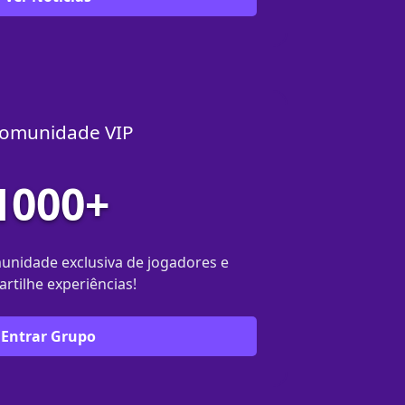
Comunidade VIP
1000+
unidade exclusiva de jogadores e
rtilhe experiências!
Entrar Grupo