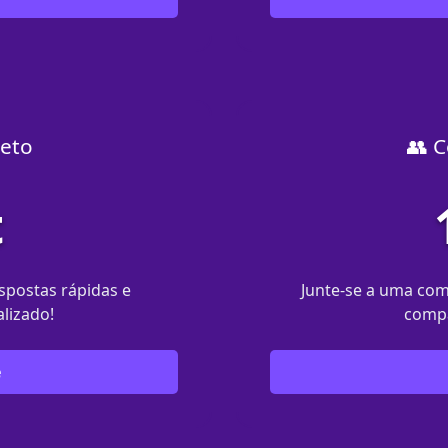
reto
👥 
t
espostas rápidas e
Junte-se a uma com
lizado!
compa
e