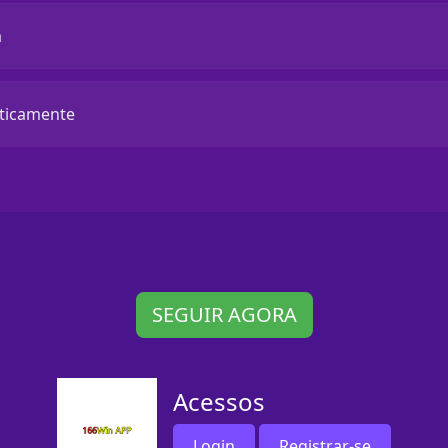
a
aticamente
SEGUIR AGORA
Acessos
Login
Registrar-se