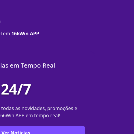
m
el em
166Win APP
cias em Tempo Real
24/7
e todas as novidades, promoções e
166Win APP em tempo real!
Ver Notícias