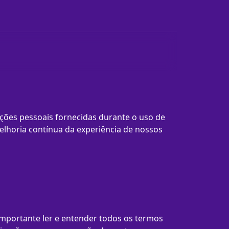
ções pessoais fornecidas durante o uso de
elhoria contínua da experiência de nossos
mportante ler e entender todos os termos