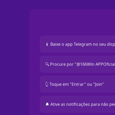
📱 Baixe o app Telegram no seu disp
🔍 Procure por "@166Win APPOficia
👆 Toque em "Entrar" ou "Join"
🔔 Ative as notificações para não p