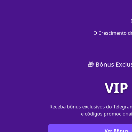
O Crescimento do
🎁 Bônus Exclu
VIP
Receba bônus exclusivos do Telegra
e códigos promocionai
Ver Bônus