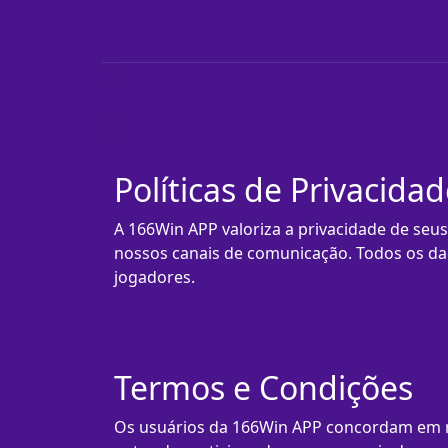
Políticas de Privacida
A 166Win APP valoriza a privacidade de seu
nossos canais de comunicação. Todos os dad
jogadores.
Termos e Condições
Os usuários da 166Win APP concordam em re