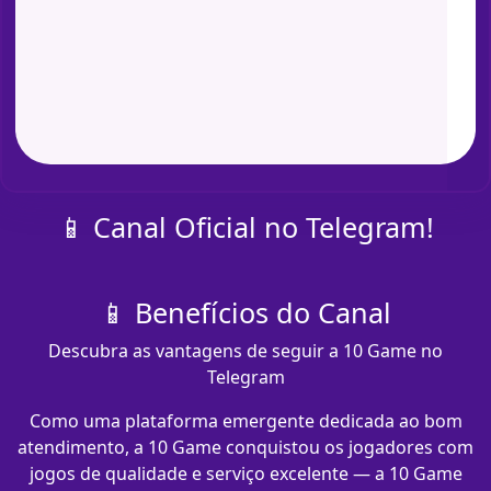
📱 Canal Oficial no Telegram!
📱 Benefícios do Canal
Descubra as vantagens de seguir a 10 Game no
Telegram
Como uma plataforma emergente dedicada ao bom
atendimento, a 10 Game conquistou os jogadores com
jogos de qualidade e serviço excelente — a 10 Game