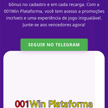
bônus no cadastro e em cada recarga. Com a
001Win Plataforma, você tem acesso a promoções
incríveis e uma experiência de jogo inigualável.
Junte-se aos vencedores agora!
SEGUIR NO TELEGRAM