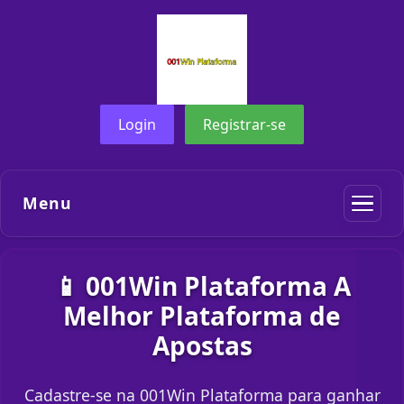
Login
Registrar-se
Menu
📱 001Win Plataforma A
Melhor Plataforma de
Apostas
Cadastre-se na 001Win Plataforma para ganhar