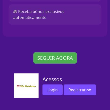
🎁 Receba bônus exclusivos
automaticamente
SEGUIR AGORA
Acessos
Login
Registrar-se